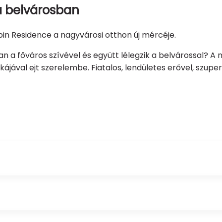
 a belvárosban
ubin Residence a nagyvárosi otthon új mércéje.
an a főváros szívével és együtt lélegzik a belvárossal? 
mikájával ejt szerelembe. Fiatalos, lendületes erővel, szu