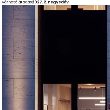
várható átadás
2027. 2. negyedév