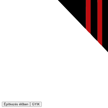
Építkezés élőben
GYIK