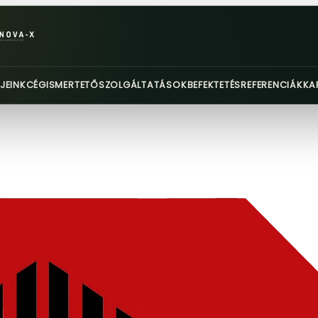
JEINK
CÉGISMERTETŐ
SZOLGÁLTATÁSOK
BEFEKTETÉS
REFERENCIÁK
KA